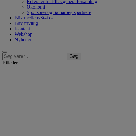
Referater fra PIDs generalforsamling
Økonomi
Sponsorer og Samarbejdspartnere
Bliv medlem/Støt os
Bliv frivillig
Kontakt
Webshop
Nyheder
Søg
Søg
efter:
Billeder