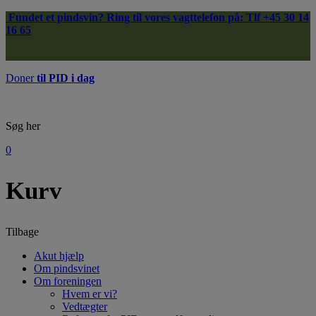
Hop
Fundet et pindsvin?
Ring til vores vagttelefon på: Tlf
+45 30 14
til
16 65
indholdet
Doner
til PID i dag
Søg her
0
Kurv
Tilbage
Akut hjælp
Om pindsvinet
Om foreningen
Hvem er vi?
Vedtægter