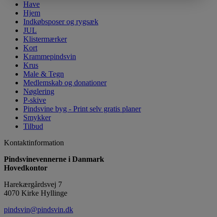
Have
Hjem
Indkøbsposer og rygsæk
JUL
Klistermærker
Kort
Krammepindsvin
Krus
Male & Tegn
Medlemskab og donationer
Nøglering
P-skive
Pindsvine byg - Print selv gratis planer
Smykker
Tilbud
Kontaktinformation
Pindsvinevennerne i Danmark
Hovedkontor
Harekærgårdsvej 7
4070 Kirke Hyllinge
pindsvin@pindsvin.dk