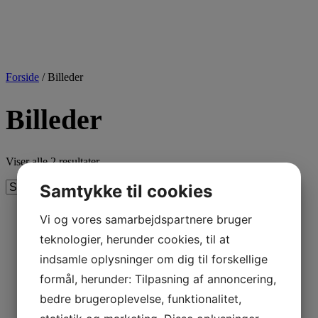
Forside
/ Billeder
Billeder
Viser alle 2 resultater
Samtykke til cookies
Vi og vores samarbejdspartnere bruger
teknologier, herunder cookies, til at
Plakat – Find pindsvinet
indsamle oplysninger om dig til forskellige
Rumle
formål, herunder: Tilpasning af annoncering,
bedre brugeroplevelse, funktionalitet,