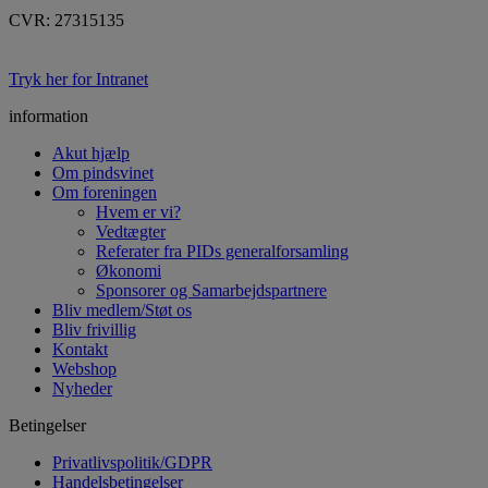
CVR: 27315135
Tryk her for Intranet
information
Akut hjælp
Om pindsvinet
Om foreningen
Hvem er vi?
Vedtægter
Referater fra PIDs generalforsamling
Økonomi
Sponsorer og Samarbejdspartnere
Bliv medlem/Støt os
Bliv frivillig
Kontakt
Webshop
Nyheder
Betingelser
Privatlivspolitik/GDPR
Handelsbetingelser