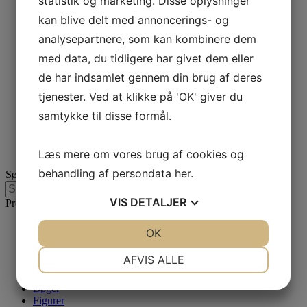
statistik og marketing. Disse oplysninger
150,00
kr.
Læs mere
kan blive delt med annoncerings- og
analysepartnere, som kan kombinere dem
Plakat – Kunsteneren
med data, du tidligere har givet dem eller
Susanne Hjorths
de har indsamlet gennem din brug af deres
tjenester. Ved at klikke på 'OK' giver du
Pindsvineunger for PID
samtykke til disse formål.
150,00
kr.
Læs mere
Læs mere om vores brug af cookies og
behandling af persondata
her
.
Søg produkter
Søg
Søg
efter:
VIS
DETALJER
Produktkategorier
Alle varer
JA
NEJ
OK
JA
NEJ
Årskalender
Årskalender 2025
NØDVENDIGE
PRÆFERENCER
AFVIS ALLE
Beklædning
Billeder
JA
NEJ
JA
NEJ
Bøger
Figurer
MARKETING
STATISTIK