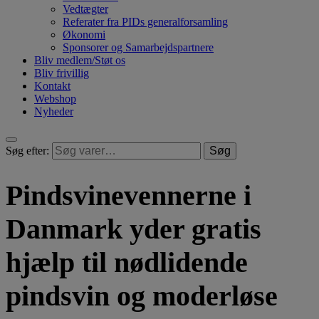
Vedtægter
Referater fra PIDs generalforsamling
Økonomi
Sponsorer og Samarbejdspartnere
Bliv medlem/Støt os
Bliv frivillig
Kontakt
Webshop
Nyheder
Søg efter:
Søg
Pindsvinevennerne i
Danmark yder gratis
hjælp til nødlidende
pindsvin og moderløse