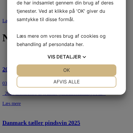
de har indsamlet gennem din brug af deres
Har du pindsvin i din have? Eller er du bare nysgerrig på at vide lidt
tjenester. Ved at klikke på 'OK' giver du
mere om pindsvinets natur og adfærd?
samtykke til disse formål.
Læs mere
Nyheder
Læs mere om vores brug af cookies og
behandling af persondata
her
.
VIS
DETALJER
2026 Indkaldelse til ordinær generalforsamling
JA
NEJ
OK
JA
NEJ
NØDVENDIGE
PRÆFERENCER
AFVIS ALLE
03.04.2026
JA
NEJ
JA
NEJ
2026 Indkaldelse til ordinær generalforsamling i PID
MARKETING
STATISTIK
Læs mere
Danmark tæller pindsvin 2025