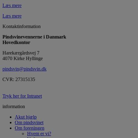
Læs mere
Læs mere
Kontaktinformation
Pindsvinevennerne i Danmark
Hovedkontor
Harekærgårdsvej 7
4070 Kirke Hyllinge
pindsvin@pindsvin.dk
CVR: 27315135
Tryk her for Intranet
information
Akut hjælp
Om pindsvinet
Om foreningen
Hvem er vi?