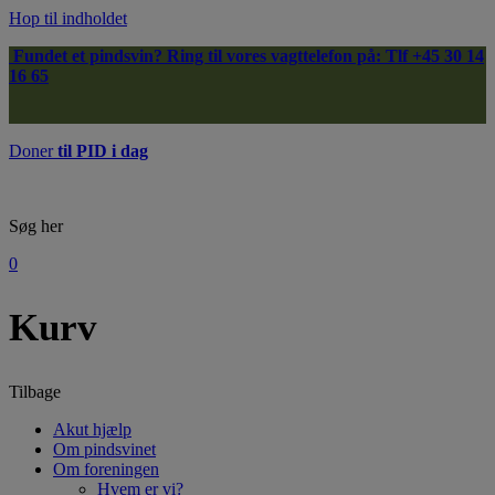
Hop til indholdet
Fundet et pindsvin?
Ring til vores vagttelefon på: Tlf
+45 30 14
16 65
Doner
til PID i dag
Søg her
0
Kurv
Tilbage
Akut hjælp
Om pindsvinet
Om foreningen
Hvem er vi?