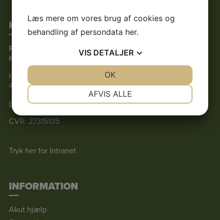
Læs mere om vores brug af cookies og
KONTAKTINFORMATION
behandling af persondata
her
.
Pindsvinevennerne i Danmark
VIS
DETALJER
Hovedkontor
JA
NEJ
OK
JA
NEJ
Harekærgårdsvej 7
4070 Kirke Hyllinge
NØDVENDIGE
PRÆFERENCER
AFVIS ALLE
pindsvin@pindsvin.dk
JA
NEJ
JA
NEJ
CVR: 27315135
MARKETING
STATISTIK
Tryk her for Intranet
INFORMATION
Akut hjælp