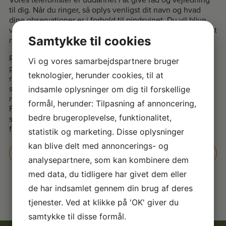
Vores telefonister er uddannet i at give råd og vejledning
til dig. Når du ringer, så oplys venligst dit navn og hvad
dine observationer er i forhold til pindsvinet. Du vil blive
vejledt i at yde førstehjælp til pindsvinet, og du vil få oplyst
Samtykke til cookies
navne og telefonnumre på plejere i dit nærområde.
Ring venligst til plejeren hurtigst muligt. Måske kan
Vi og vores samarbejdspartnere bruger
plejeren ikke svare telefonen med det samme, når du
teknologier, herunder cookies, til at
ringer, men læg en besked om at blive ringet op så hurtigt
som muligt. Vi bliver glade, hvis du kan bringe det
indsamle oplysninger om dig til forskellige
nødstedte pindsvin til plejestationen, så det kan få hjælp.
formål, herunder: Tilpasning af annoncering,
Fortæl plejeren dersom du ikke selv kan bringe det. Vi vil
bedre brugeroplevelse, funktionalitet,
så gøre alt for at arrangere afhentning med en af vores
frivillige chauffører.
statistik og marketing. Disse oplysninger
kan blive delt med annoncerings- og
DU KAN DOWNLOADE VORES GUIDE TIL
FØRSTEHJÆLP HER
analysepartnere, som kan kombinere dem
med data, du tidligere har givet dem eller
de har indsamlet gennem din brug af deres
tjenester. Ved at klikke på 'OK' giver du
samtykke til disse formål.