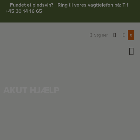
Hop
Fundet et pindsvin?
Ring til vores vagttelefon på: Tlf
til
+45 30 14 16 65
indholdet
Søg her
0
AKUT HJÆLP