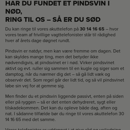
HAR DU FUNDET ET PINDSVIN I
NØD,
RING TIL OS – SÅ ER DU SØD
Du kan ringe til vores akuttelefon på
30 14 16 65
– hvor
vores team af frivillige vagttelefonister står til rådighed
hver af årets dage døgnet rundt.
Pindsvin er natdyr, men kan være fremme om dagen. Det
kan skyldes mange ting, men det betyder ikke
nødvendigvis, at pindsvinet er i nød. Virker pindsvinet
aktivt og evt. ruller sig sammen til en kugle og siger som et
damptog, når du nærmer dig det – så gå lidt væk og
observér det. Som regel går der lidt tid, og så vil pindsvinet
løbe sin vej for at gemme sig.
Men finder du et pindsvin liggende passivt, enten på siden
eller på ryggen – så er det enten dehydreret, sygt eller
tilskadekommen. Det kan du opleve både dag, aften og
nat. I sådanne tilfælde bør du ringe til vores akuttelefon 30
14 16 65 med det samme.