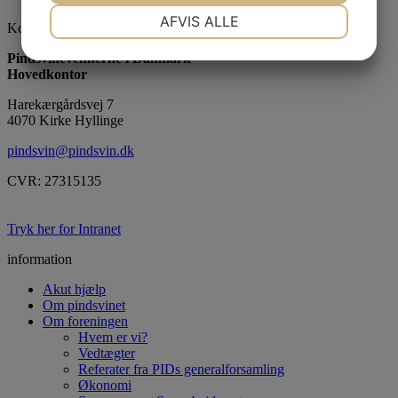
NØDVENDIGE
PRÆFERENCER
AFVIS ALLE
Kontaktinformation
JA
NEJ
JA
NEJ
Pindsvinevennerne i Danmark
Hovedkontor
MARKETING
STATISTIK
Harekærgårdsvej 7
4070 Kirke Hyllinge
pindsvin@pindsvin.dk
CVR: 27315135
Tryk her for Intranet
information
Akut hjælp
Om pindsvinet
Om foreningen
Hvem er vi?
Vedtægter
Referater fra PIDs generalforsamling
Økonomi