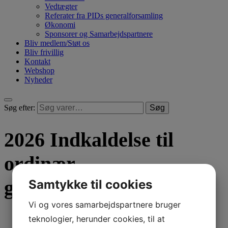
Vedtægter
Referater fra PIDs generalforsamling
Økonomi
Sponsorer og Samarbejdspartnere
Bliv medlem/Støt os
Bliv frivillig
Kontakt
Webshop
Nyheder
Søg efter:
Søg
2026 Indkaldelse til
ordinær
generalforsamling
Samtykke til cookies
Vi og vores samarbejdspartnere bruger
teknologier, herunder cookies, til at