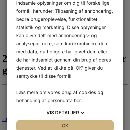
indsamle oplysninger om dig til forskellige
formål, herunder: Tilpasning af annoncering,
bedre brugeroplevelse, funktionalitet,
statistik og marketing. Disse oplysninger
kan blive delt med annoncerings- og
analysepartnere, som kan kombinere dem
med data, du tidligere har givet dem eller
2026 Indkaldelse til ordinær
de har indsamlet gennem din brug af deres
generalforsamling
tjenester. Ved at klikke på 'OK' giver du
samtykke til disse formål.
Læs mere om vores brug af cookies og
behandling af persondata
her
.
VIS
DETALJER
2026 Indkaldelse til ordinær generalforsamling i PID
JA
NEJ
OK
JA
NEJ