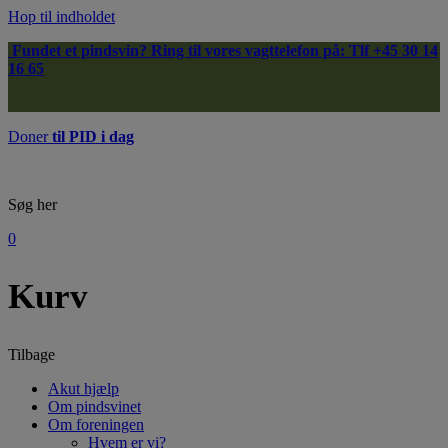
Hop til indholdet
Fundet et pindsvin?
Ring til vores vagttelefon på: Tlf
+45 30 14
16 65
Doner
til PID i dag
Søg her
0
Kurv
Tilbage
Akut hjælp
Om pindsvinet
Om foreningen
Hvem er vi?