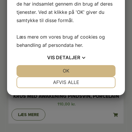
de har indsamlet gennem din brug af deres
tjenester. Ved at klikke på 'OK' giver du
samtykke til disse formål.
Læs mere om vores brug af cookies og
behandling af persondata
her
.
VIS
DETALJER
JA
NEJ
OK
JA
NEJ
NØDVENDIGE
PRÆFERENCER
AFVIS ALLE
JA
NEJ
JA
NEJ
KRUS MED AWAKENING PINDSVIN, PORCELAIN
MARKETING
STATISTIK
110,00
kr.
LÆS MERE