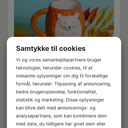
Samtykke til cookies
Vi og vores samarbejdspartnere bruger
teknologier, herunder cookies, til at
indsamle oplysninger om dig til forskellige
KRUS, HETTY HEDGEHOG
formål, herunder: Tilpasning af annoncering,
50,00
kr.
bedre brugeroplevelse, funktionalitet,
LÆS MERE
statistik og marketing. Disse oplysninger
kan blive delt med annoncerings- og
analysepartnere, som kan kombinere dem
med data, du tidligere har givet dem eller
TILBUD