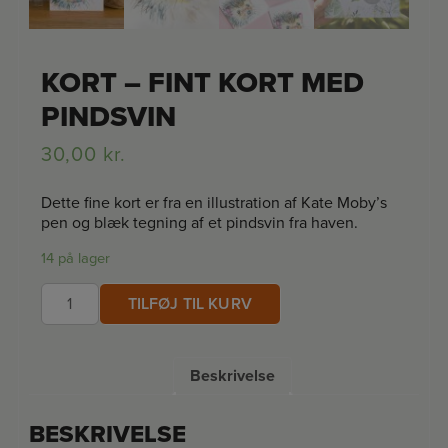
KORT – FINT KORT MED
PINDSVIN
30,00
kr.
Dette fine kort er fra en illustration af Kate Moby’s
pen og blæk tegning af et pindsvin fra haven.
14 på lager
Kort
TILFØJ TIL KURV
-
Fint
kort
med
Beskrivelse
pindsvin
antal
BESKRIVELSE