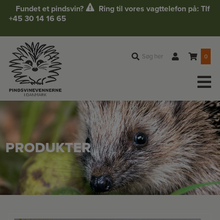
Hop
Fundet et pindsvin?
Ring til vores vagttelefon på: Tlf
til
+45 30 14 16 65
indholdet
Søg her
0
PRODUKTER